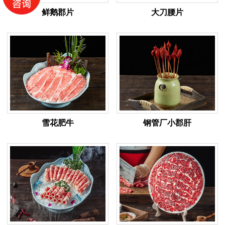
鲜鹅郡片
大刀腰片
雪花肥牛
钢管厂小郡肝