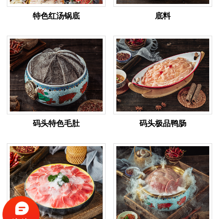
特色红汤锅底
底料
码头特色毛肚
码头极品鸭肠