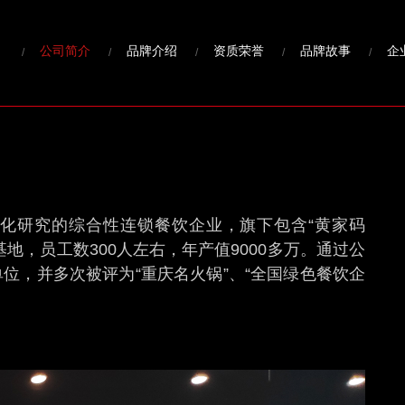
公司简介
品牌介绍
资质荣誉
品牌故事
企
⽂化研究的综合性连锁餐饮企业，旗下包含“⻩家码
基地，员⼯数300⼈左右，年产值9000多万。通过公
单位，并多次被评为“重庆名⽕锅”、“全国绿⾊餐饮企