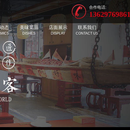
合作电话:
1362976986
动态
美味菜品
店面展示
联系我们
MICS
DISHES
DISPLAY
CONTACT US
新闻
特色荤菜类
店面环境
动态
特色素菜类
店面物品
特色小吃类
码头招牌菜