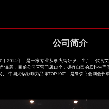
公司简介
于2014年，是⼀家专业从事⽕锅研发、⽣产、饮⻝
姐⽕锅”品牌，⽬前公司直营⻔店10个，拥有⾃⼰的底料⽣产
、“中国⽕锅影响⼒品牌TOP100”，是餐饮商会副会⻓