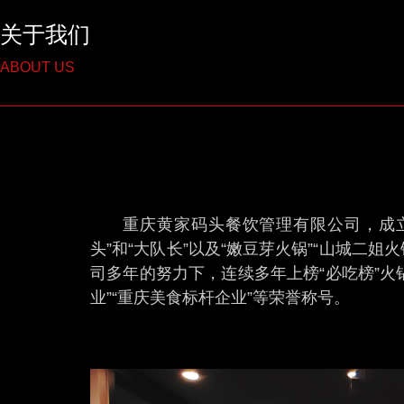
关于我们
ABOUT US
重庆⻩家码头餐饮管理有限公司，成⽴
头”和“⼤队⻓”以及“嫩⾖芽⽕锅”“⼭城⼆
司多年的努⼒下，连续多年上榜“必吃榜”⽕锅
业”“重庆美⻝标杆企业”等荣誉称号。